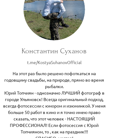
Константин Суханов
t.me/KostyaSuhanovOfficial
На этот раз было решено пофоткаться на
годовщину свадьбы, на природе, прямо во время
рыбалки.
Юрий Топчиян - однозначно ЛУЧШИЙ фотограф в
городе Ульяновск! Всегда оригинальный подход,
всегда фотосессии с юмором и изюминкой. У меня
больше 50 работ в кино и я точно имею право
сказать, что этот человек - НАСТОЯЩИЙ
ПРОФЕССИОНАЛ! Если фотосессия с Юрой
Топчияном, то , как на праздник!!!
СПАСИБО, мастер!