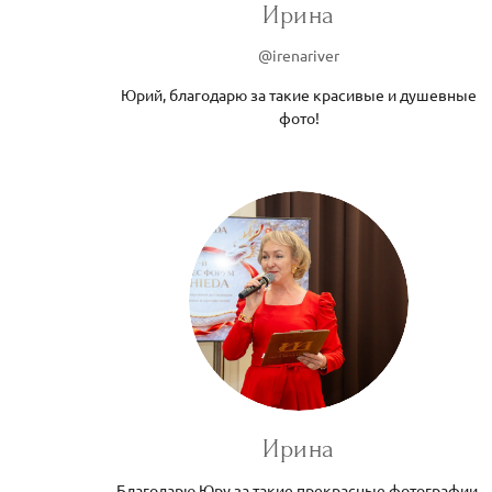
Ирина
@irenariver
Юрий, благодарю за такие красивые и душевные
фото!
Ирина
Благодарю Юру за такие прекрасные фотографии,